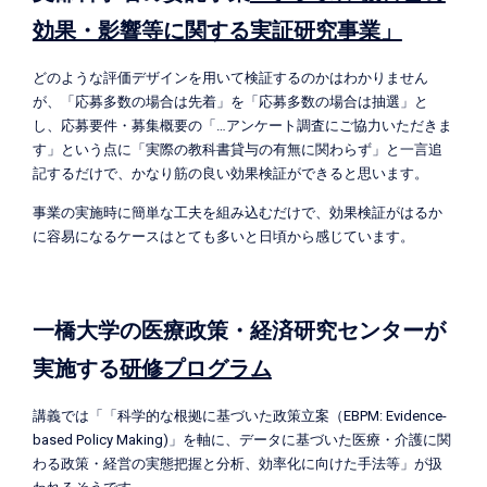
効果・影響等に関する実証研究事業」
どのような評価デザインを用いて検証するのかはわかりません
が、「応募多数の場合は先着」を「応募多数の場合は抽選」と
し、応募要件・募集概要の「…アンケート調査にご協力いただきま
す」という点に「実際の教科書貸与の有無に関わらず」と一言追
記するだけで、かなり筋の良い効果検証ができると思います。
事業の実施時に簡単な工夫を組み込むだけで、効果検証がはるか
に容易になるケースはとても多いと日頃から感じています。
一橋大学の医療政策・経済研究センターが
実施する
研修プログラム
講義では「「科学的な根拠に基づいた政策立案（EBPM: Evidence-
based Policy Making)」を軸に、データに基づいた医療・介護に関
わる政策・経営の実態把握と分析、効率化に向けた手法等」が扱