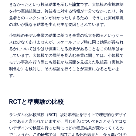
きなかったという検証結果を示した
論文
です。大規模の実施体制
を持つ実施組織は、裨益者に対する情報が十分でなかったり、裨
益者とのコネクションが弱かったりするため、そうした実施環境
の違いが異なる結果を生んだ主な要因とされています。
小規模のモデル事業の結果に基づき事業の拡大を図るというケー
スは少なくありませんが、スケールアップ時に同じ効果が得られ
るかについてはやはり慎重になる必要があることをこの結果は示
しています。大規模での展開を見込む事業に関しては、小規模で
モデル事業を行う際にも最初から展開を見据えた取組案（実施体
制含む）を検討し、その検証を行うことが重要になると思いま
す。
RCTと準実験の比較
ランダム化比較試験（RCT）は効果検証を行う上で理想的なデザイ
ンであると言われていますが、同じ介入についてRCTとそうではな
いデザインで検証を行った時にはどの程度結果が変わってくるの
でしょうか。
この研究
では、RCTによる分析結果と、介入群だけの