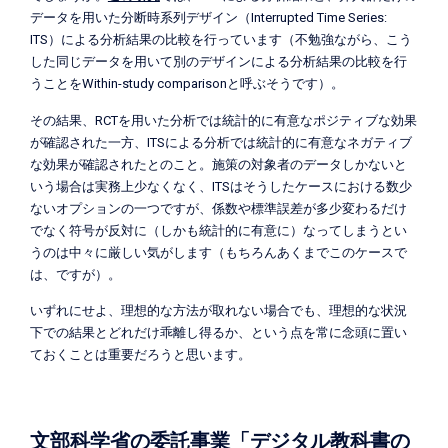
データを用いた分断時系列デザイン（Interrupted Time Series:
ITS）による分析結果の比較を行っています（不勉強ながら、こう
した同じデータを用いて別のデザインによる分析結果の比較を行
うことをWithin-study comparisonと呼ぶそうです）。
その結果、RCTを用いた分析では統計的に有意なポジティブな効果
が確認された一方、ITSによる分析では統計的に有意なネガティブ
な効果が確認されたとのこと。施策の対象者のデータしかないと
いう場合は実務上少なくなく、ITSはそうしたケースにおける数少
ないオプションの一つですが、係数や標準誤差が多少変わるだけ
でなく符号が反対に（しかも統計的に有意に）なってしまうとい
うのは中々に厳しい気がします（もちろんあくまでこのケースで
は、ですが）。
いずれにせよ、理想的な方法が取れない場合でも、理想的な状況
下での結果とどれだけ乖離し得るか、という点を常に念頭に置い
ておくことは重要だろうと思います。
文部科学省の委託事業
「デジタル教科書の