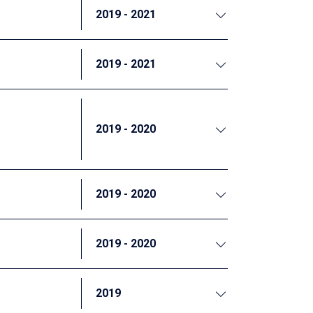
能力強化支援を行っています。多岐にわたるプ
2019 - 2021
うな金融サービスとの適切な組み合わせを開
減少を目的として様々な事業を実施してきま
ることが不可欠です。私たちは、バングラデ
実施してきた各種事業を振り返り、必要な改
2019 - 2021
たちはそれらの各種事業について多期間パネ
検証を組込んだ新規施策のデザイン策定、②
後新たに行う事業について、効果検証の観点
ました。
2019 - 2020
「横浜市官民データ活用推進計画」において掲
パイロット事業等が行われています。本業務
2019 - 2020
動は十分に取り入れられているとは言えませ
ための取組が近年注目を浴びています。
2019 - 2020
たちは、①施策のロジックモデル構築支援、
よる情報提供の試行とその効果検証を行い、
実施といった業務を通じて、広島県が目指す
2019