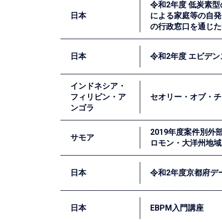
令和2年度 低炭素
教育分野にみられる固有の課題や懸念に配慮
日本
による家庭等の自発
る人材育成等を行うことで、文部科学省の実務
の行政窓口を通じた
賃金に関する統計は、経済・雇用政策を検討
ての比較検証や活用可能性に関する検討を通
日本
令和2年度 エビデ
ーザーの利便性が向上し、より良い政策の立
令和元年度に引き続き、大阪大学と複数の地
インドネシア・
化比較試験（RCT）による効果検証を行いま
フィリピン・ア
セオリー・オブ・チ
ンゴラ
広島県は、エビデンスを活用した政策立案を
デル構築支援、施策の効果検証（インパクト
2019年度案件別外
サモア
構築」の支援を行いました。
ロモン・大洋州地域
JICAは、より良い事業を実施するために、セオ
ToC活用方法の調査、母子保健及び上水道事業
日本
令和2年度京都府デ
サモアには未整備の給水地区があり特に雨期
その結果はJICAウェブサイトにて
報告書
とし
るため、JICAは無償資金協力事業によっ
日本
EBPM入門講座