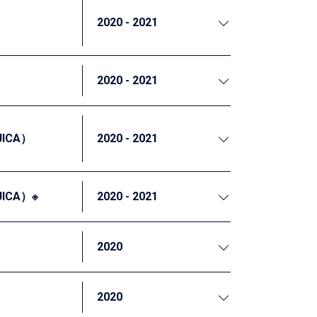
ザイン策定や分析、②EBPM推進の基盤とな
2020 - 2021
京大学と連携して、複数ある賃金統計につい
等の整理を行いました。それにより、統計ユ
2020 - 2021
布による省エネ促進事業を継続し、ランダム
ICA）
2020 - 2021
たちは、令和元年度に引き続き、ロジックモ
島県が目指す「根拠に基づく政策形成体制の
ICA）※
2020 - 2021
活用を検討しています。本業務では、他ドナーでの
ToC活用の整理・提言を行いました。
2020
題がありました。清潔な水の供給を可能にす
私たちは、本事業の事後評価を実施し、事業に
2020