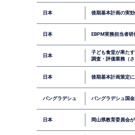
よって発現した効果の確認や事業改善のため
京都府ではエビデンスに基づく行政運営の必
基礎的な知識習得を図っています。弊社は、
日本
後期基本計画の実効
令和元年度に引き続き、静岡県庁をはじめとす
ランダム化比較試験に代表される政策効果を
日本
EBPM実務担当者研
柏市第五次総合計画後期基本計画の実施に
子ども食堂が果たす
クモデル）を習得するための研修の講師を
日本
調査・評価業務（さ
令和元年度に引き続き、EBPMの実務を担
いての研修を行いました。特にランダム割付
日本
後期基本計画策定に
身に着けることを目指しました。
子ども⾷堂には、地域の⼦どもからお年寄り
は、子ども食堂の多岐にわたる潜在的な社会
バングラデシュ
バングラデシュ国金
ています。
柏市では、社会の情勢や要請の変化に機動的
は、施策・取組主管課の担当リーダー職を中
日本
岡山県教育委員会が
世界で最も気候変動に脆弱な国とされるバン
指標を設定方法について座学と演習を交えて