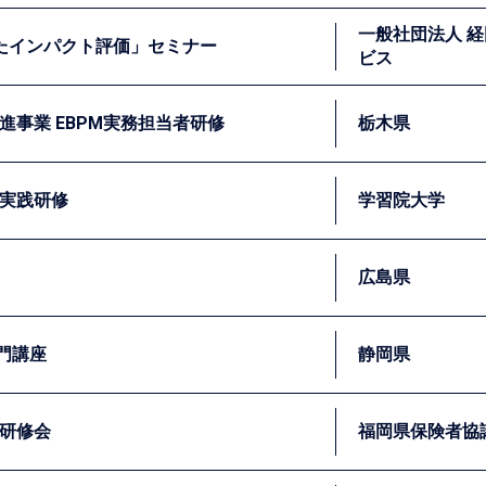
を行いました。
校建設や遊具の設置を支援しています。遊具を設置してきた学
一般社団法人 
ますが、遊具の生徒への影響を定量的に検証することが期待さ
けたインパクト評価」セミナー
ビス
用した効果検証を実施する際の評価設計やベースラインデータ
PMの基礎概念や国内外の動向などについての講義を実施しま
進事業 EBPM実務担当者研修
栃木県
考え方や評価デザインに関する研修を実施し、社会的価値の実
実践研修
学習院大学
、エビデンスを作るための適切なモデル事業の在り方についての
施手順に加え、サンプルサイズの検討や分析に必要となるデー
広島県
に着けることができるよう、演習を随所に盛り込みながら研修
を行い、ランダム化比較試験の具体的な実施方法や技法につい
門講座
静岡県
の基本的な考え方やEBPM実施の際に重要となるロジックモデル
研修会
福岡県保険者協
の基本的な考え方やエビデンスのつくり方について講義を行いま