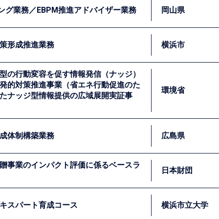
トによって関連組織が金融及び非金融サービスを提供するための
ィング業務／EBPM推進アドバイザー業務
岡山県
リエンス向上に資するような、非金融サービスと資産保険のよ
岡山県では、県内の小中学生の学力の改善や問題行動の
るためには、提案されるアイデアの有効性を適切な形で検証す
した。こうした事業の一層の強化のためには、これまで
策形成推進業務
横浜市
試験を用いた商品開発に取り組んでいます。
善点を明らかにすることが不可欠です。そのために、私
進・定着するための取組を強化しています。私たちは、①効果
型の行動変容を促す情報発信（ナッジ）
ルデータを用いた効果検証分析を行いました。また、今
めの助言といった業務を通じて、岡山県のEBPM推進を支援し
発的対策推進事業（省エネ行動促進のた
から実施方法に関する助言も行っています。
環境省
たナッジ型情報提供の広域展開実証事
化している代表的な地方自治体のひとつです。平成30年5月に
ータの整備の推進」のために、職員研修、政策効果検証を行う
めのデザイン策定、データ分析といった支援を行いました。
成体制構築業務
広島県
、家庭レベルでの省エネが不可欠ですが、家庭における省エネ行
贈事業のインパクト評価に係るベースラ
「ナッジ」を活用し、家庭での省エネ行動を効果的に推進する
日本財団
実装するための体制構築を全国に先駆けて進めていました。私
働し、行政窓口におけるナッジを組み込んだリーフレット等に
、③政策形成プロセスの手引書の作成、及び④職員への研修の
キスパート育成コース
横浜市立大学
現実的な取組の開発を行いました。