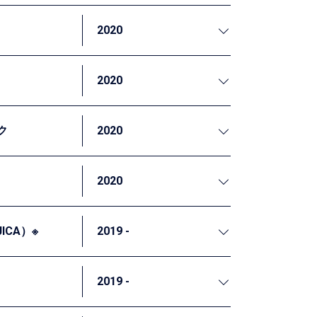
Mの基礎概念や潮流、実施方法などについての
いて講義を行いました。
2020
ました。演習を交えながら、EBPMの狙いや
んで頂きました。
2020
の実施に向けた課題解決までの思考（ロジッ
ク
2020
スを作るための適切なモデル事業の在り方につ
といった点を重点的に扱い、企画・実践力を
2020
的な価値を社会に提供しています。私たち
こども⾷堂の普及啓発に資することを目指し
ICA）※
2019 -
ハウや思考が求められています。本研修で
考法、及びモニタリングのための的確な成果
2019 -
しています。貧困層のリスクへの対応能力向