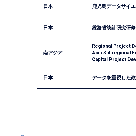
日本
鹿児島データサイエ
福岡県保険者協議会の医療費分析に関する研修
を行いました。
日本
総務省統計研究研修
鹿児島県では、問題を解決するためにはデー
してデータ利活用の重要性に対する意識向上
Regional Project D
南アジア
Asia Subregional 
基本的な考え方を伝えることで、同県の人材
統計に関する我が国唯一の専門研修機関であ
Capital Project De
私たちは①「データサイエンス入門」の「政
計」＆「政策評価と統計」の「EBPMと統
日本
データを重視した政
アジア開発銀行はブータンやネパールなどに
検証するために実施される職業訓練校卒業生
証拠に基づく政策形成（EBPM）は、自治体
タリング、データ分析、報告書執筆に関する
し、官民データ活用の活用を通じた効果的か
が不可欠です。また、自治体や関連組織が保
育成のための研修プログラム開発、及び具体