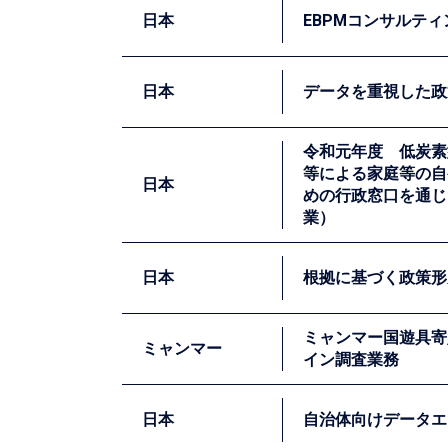
上のために、JICAは技術協力プロジェク
日本
EBPMコンサルテ
ロジェクト活動の一つとして、貧困層のレジ
発していますが、適切なパッケージを見極め
日本
データを重視した政
シュのパートナー機関と共にランダム化比較
岡山県は、エビデンスに基づく政策立案を推
令和元年度 低炭素
既存事業の効果検証分析、③ナッジ活用のた
等による家庭等の自
日本
めの行政窓口を通じ
神奈川県横浜市は、EBPMの推進の取組を強
業）
げた「データを重視した政策形成と基礎的デ
では、横浜市が行う施策の効果検証を行うた
日本
根拠に基づく政策形
社会全体でCO2の削減を達成するためには
ミャンマー国遊具寄
ん。そうした中で、行動科学の知見に基づく
ミャンマー
イン調査業務
広島県は、エビデンスを活用した政策立案を
私たちは、大阪大学と複数の地方自治体と協
②施策の効果検証（インパクト評価）の実施
日本
自治体向けデータエ
省エネ効果と広域展開の容易さを両立させた