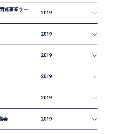
校からは生徒の通学へのモチベーションが向
経団連事業サー
れていました。私たちは、本事業で新しく設
2019
収集に関する支援を行いました。
した。
2019
現に対する企業の貢献を検証する方法につい
2019
研修を行いました。ランダム化比較試験をはじ
タの処理などを含む実践的な内容を扱いまし
2019
を実施しました。
ての講義を行いました。
2019
の構築方法について講義を行いました。
議会
2019
した。