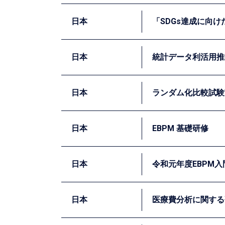
「根拠に基づく政策形成体制の構築」の支援
日本財団はミャンマーのシャン州において学
上したなどのポジティブな意見が聞かれてい
日本
「SDGs達成に向
置する遊具に対し、ランダム化比較試験を採
自治体向けの研修コースの1コマとして、EB
日本
統計データ利活用推
経団連の会員企業に対し、インパクト評価の
て講義や演習を行いました。
日本
ランダム化比較試験
EBPMの実務を担当する職員を対象として
めとする評価デザインを用いた効果検証の実
日本
EBPM 基礎研修
た。また、参加者の理解を深め、実践力を身
学習院大学にてランダム化比較試験実践研修
日本
令和元年度EBPM入
広島県にてEBPM基礎研修を行い、EBPM
日本
医療費分析に関する
静岡県でEBPM入門講座を実施し、EBPM