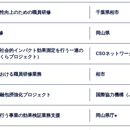
の教訓導出を行いました。
要性が認識されており、セミナーを通じて府職員に対してEBP
EBPMを進める上で重要となる施策の効果検証方法・手順につ
性向上のための職員研修
千葉県柏市
る行政職員を対象にEBPMの基礎知識習得のための研修を行い
検証するための事業デザイン、基礎的なデータ分析の方法を学
修
岡山県
携わる市の実務担当職員を対象とした、政策立案及び上記計画
社会的インパクト効果測定を行う一連の
務めました。
CSOネットワー
くらプロジェクト）
当する職員を対象として、ランダム化比較試験を念頭にエビデン
の導入にあたって、従来の事業の在り方を大きく歪めない工夫
おける職員研修業務
柏市
までの広い世代が集う「多世代交流拠点」として包括的・複合
的インパクトの可視化や費⽤対効果を含めた数値化を支援し、
融包摂強化プロジェクト
国際協力機構（J
に対応するために、職員は的確な手段を検討・実行できるノウ
心に、地域の課題を特定し、有効な打ち手を立案するための思
行う事業の効果検証業務支援
岡山県庁※
グラデシュでは、貧困層は自然災害という深刻なリスクに直面
学べる研修を企画・実施しました。