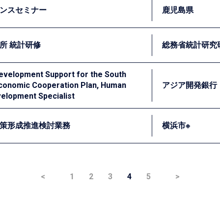
ンスセミナー
鹿児島県
会にてEBPMの思考法に関する研修を行い、EBPMの基本的
所 統計研修
総務省統計研究
タの把握・分析能力の必要性が一層高まってきているとの認識
、基礎的な知識習得を図っています。私たちは講師として鹿児島
evelopment Support for the South
Economic Cooperation Plan, Human
アジア開発銀行
育成に貢献しました。
る総務省統計研究研修所は、国・地方公共団体の職員を対象に
velopment Specialist
策・施策評価のためのデータ分析」、②「本科（総合課程）」の
計」の講師を担当しエビデンスに基づく政策立案の考え方、因果
策形成推進検討業務
横浜市※
おいて、若年層の雇用状況の改善のために職業訓練プロジェク
などの調査について、私たちは社会調査の専門家として調査設
においても進展してきています。神奈川県横浜市は平成30年5
支援業務を行いました。
<
1
2
3
4
5
>
つ効率的な行政運営を目指しています。そのためには、各業務
有する各種データを有効に活用して、施策の効果検証を行って
的な効果検証のための支援を行いました。