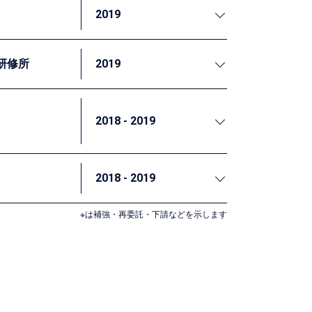
2019
な考え方やエビデンスのつくり方について講義
研修所
2019
の下、セミナーを通じて県・市町村職員に対
県が行うセミナーでEBPMや政策効果検証の
2018 - 2019
様々な研修を実施しています。平成30年度、
「EBPMと統計」、及び③「政策立案と統
推論の基本について講義を行いました。
2018 - 2019
トを実施しています。そうした取組の効果を
※は補強・再委託・下請などを示します
計や質問紙作成、現地調査会社の調達やモニ
月に「横浜市官民データ活用推進計画」を策定
の遂行者である職員の意識醸成及び人材育成
いくことが求められます。本業務では、人材