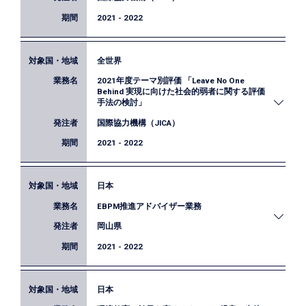
を衛星データを活用して行いました。
2021 - 2022
全世界
JICAの事業評価に「Human Well-being /
2021年度テーマ別評価 「Leave No One
Happiness」に関する考え方を導入するため、その
Behind 実現に向けた社会的弱者に関する評価
運用方法や調査方法を検討、提案するための調査を
手法の検討」
実施しました。タンザニア、インド、ブータンにお
国際協力機構（JICA）
いてケーススタディも実施し、その結果に基づき、
2021 - 2022
提言をとりまとめました。
その結果はJICAウェブサイトにて
報告書
として公開
日本
JICAの事後評価に「Leave No One Behind（誰一人
されています。
EBPM推進アドバイザー業務
取り残さない）」の原則を導入するため、その運用
方法や調査方法を検討、提案するための調査を実施
岡山県
しました。調査結果をJICAの事後評価レファレンス
2021 - 2022
改訂に向けた提言としてとりまとめました。
その結果はJICAウェブサイトにて
報告書
として公開
日本
岡山県におけるEBPM推進の支援業務です。事業の
されています。