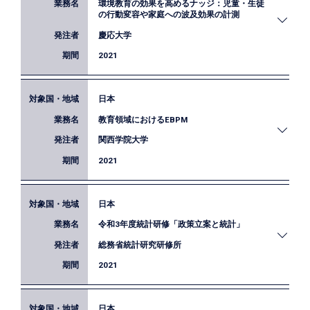
環境教育の効果を高めるナッジ：児童・生徒
効果検証に関する技術支援を行うとともに、EBPM
の行動変容や家庭への波及効果の計測
関連業務全般についてのコンサルティング等を行い
慶応大学
ました。
2021
日本
慶応大学は環境省の委託事業の一環として、学校で
教育領域におけるEBPM
のナッジを活用した環境教育の実施が児童・生徒の
環境問題に関する態度や知識に及ぼす効果を検証す
関西学院大学
る実証事業を行っています。弊社はデータ分析と報
2021
告書の執筆を担当し、慶応大学とともに有効な環境
教育プログラムの開発に取り組みました。
日本
関西学院大学にて教育領域におけるEBPMについて
令和3年度統計研修「政策立案と統計」
の研究会で講師を務め、EBPMの総論とエビデンス
の活用方法等に関して講義を行いました。
総務省統計研究研修所
2021
日本