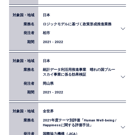
たものです。
弊社はマラウィとナイジェリアの事後評価を担当
日本
広島県は、エビデンスを活用した政策立案を実装す
し、特に人工衛星から得られる夜間光データや土地
ロジックモデルに基づく政策形成推進業務
るための体制構築を全国に先駆けて進めていまし
利用データ等を活用して、事業効果の検証を行いま
た。私たちは、令和元年度・2年度に引き続き、施
した。また、同評価の実施を通じて、JICA事業評価
柏市
策の効果検証（インパクト評価）の実施、職員への
における衛星データ活用の可能性についての検討を
2021 - 2022
研修の実施、EBPM体制構築のための技術的助言と
行いました。
いった業務を通じて、広島県が目指す「根拠に基づ
く政策形成体制の構築」の支援を行いました。
日本
柏市では、機動的かつ効果的な政策を立案・実行し
統計データ利活用推進事業 晴れの国ブルー
ていくためロジックモデルを用いたプロセスマネジ
スカイ事業に係る効果検証
メントを行っています。本業務ではこのプロセスマ
岡山県
ネジメントをより効果的に実装するために政策立
案・実行のために必要となるロジック思考の研修を
2021 - 2022
行うとともに、政策体系の妥当性の確認・点検を行
いました。
全世界
岡山県は圃場の野焼きの減少のために、稲わら分解
2021年度テーマ別評価「Human Well-being /
促進剤の購入補助や利用促進のための啓発を実施し
Happinessに関する評価手法」
ています。本業務では、そうした取組が対象地域の
国際協力機構（JICA）
野焼き状況に与える効果の検証（インパクト評価）