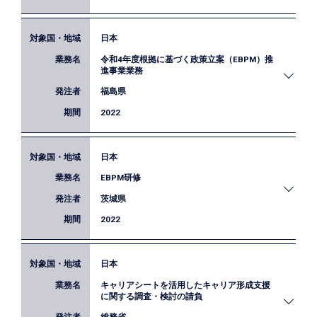
日本
岡山県庁のEBPMに係る実務担当者に対し、課題分
令和4年度根拠に基づく政策立案（EBPM）推
析やロジックモデル作成、効果検証デザインの設計
進事業業務
（ランダム化比較試験、差の差分析等）等に関する
福島県
スキル習得を目的とした研修を行いました。
2022
日本
福島県では、令和４年度からスタートした新しい福
EBPM研修
島県総合計画を着実に推進するため、EBPMの考え
方を重視した取組を進めています。本業務では、福
茨城県
島県のそうした取組を推進するために、対象事業の
2022
既存ロジックモデルの検証・改善、指標設定・デー
タ収集、評価分析等を行うとともに、県職員に対す
る研修や執務資料の作成を行いました。
日本
県・市町村の統計関係職員及び茨城県統計協会会員
キャリアシートを活用したキャリア形成支援
対象にEBPMの基本的な考え方やエビデンスの作り
に関する調査・検討の請負
方を理解するための研修を行いました。