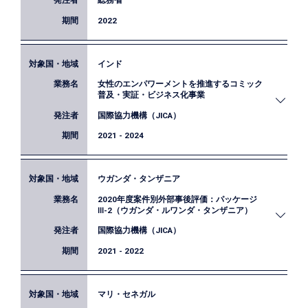
総務省
2022
インド
総務省がEBPMのリーディングケース創出の一環と
女性のエンパワーメントを推進するコミック
して実施する「キャリアシートを活用したキャリア
普及・実証・ビジネス化事業
形成支援」に関する調査業務です。既存ロジックモ
国際協力機構（JICA）
デルの検証・改善、指標設定・データ収集に関する
改善、アンケート調査及びヒアリング結果に基づく
2021 - 2024
事業効果の分析を通じ、今後のキャリア形成支援事
業に対する提言を行いました。
ウガンダ・タンザニア
JICAによる民間連携事業としてインドで実施されて
2020年度案件別外部事後評価：パッケージ
いる、コミックを通じたジェンダー格差や女性に対
Ⅲ-2（ウガンダ・ルワンダ・タンザニア）
する社会的・経済的不平等を生み出す社会意識・価
国際協力機構（JICA）
値観の変革を目指す事業です。弊社は、この事業の
効果検証を担当し、評価デザインの設計・データ収
2021 - 2022
集・分析等の作業を通じて、同事業のエビデンス産
出を目指しました。
マリ・セネガル
JICAでは、毎年10億円以上の事業を対象に外部評価