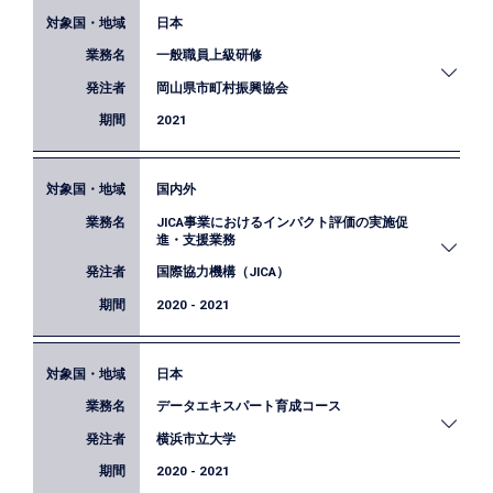
日本
筑波大学による社会工学データサイエンスセミナー
一般職員上級研修
において、「EBPMの思考法と実装の現状」と題
し、講演を行いました。
岡山県市町村振興協会
2021
国内外
公益財団法人岡山県市町村振興協会が実施する一般
JICA事業におけるインパクト評価の実施促
職員上級（10年目）研修において、EBPMのための
進・支援業務
データ利活用方法に関する研修を行いました。
国際協力機構（JICA）
2020 - 2021
日本
JICAでは、より質の高い開発事業を実施するために
データエキスパート育成コース
科学的根拠（エビデンス）に基づく事業の実施
（Evidence-Based Practice: EBP）を推進しており、
横浜市立大学
インパクト評価の実施を進めています。私たちは、
2020 - 2021
これまでに引き続き、JICA評価部のアドバイザリー