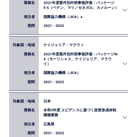
2021年度案件別外部事後評価：パッケージ
者による事後評価を実施しています。本業務はウガ
Ⅱ-6（ベナン、マリ／セネガル、カメルーン）
ンダでの変電所改修事業、ルワンダでの地方給水事
国際協力機構（JICA）※
業、タンザニアでの送配電網事業での事後評価を行
ったものです。弊社はウガンダとタンザニアの事後
2021 - 2022
評価を担当し、人工衛星の夜間光データを用いて事
業の対象地域における経済活動への影響を検証しま
ナイジェリア・マラウィ
した。またルワンダでは衛星データを用いた対象地
本業務は各国で実施されるJICA事業の事後評価を行
域の人口推計を担当しました。
2021年度案件別外部事後評価：パッケージIII-
ったもので、弊社はマリ／ベナンの2か国にまたが
4（モーリシャス、ナイジェリア、マラウ
る回廊（道路）整備事業の評価を行いました。
イ）
人工衛星から補足される夜間光データや人口メッシ
国際協力機構（JICA）
ュデータを活用し、事業実施前後で回廊周辺の経済
2021 - 2022
状況や人口動態にどのような変化があったかを検証
しました。
日本
JICAでは、毎年10億円以上の事業を対象に外部評価
令和3年度 エビデンスに基づく政策形成体制
者による事後評価を実施しています。本業務はモー
構築業務
リシャスにおける気象分野の機材整備事業、 ナイ
広島県
ジェリアでの変電所整備事業、 及びマラウィにお
ける森林管理プロジェクトに関する事後評価を行っ
2021 - 2022