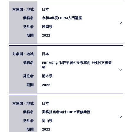
日本
愛媛県では令和4年度EBPM推進事業の一環として、
令和4年度EBPM入門講座
統計データ利活用に関する人材育成を目指していま
す。本業務では、政策立案に関わる愛媛県職員及び
静岡県
県内の市町職員を対象に、EBPM実例の創出のため
2022
の研修を実施しました。
日本
静岡県職員及び県内市町の職員を対象にEBPMの基
EBPMによる若年層の投票率向上検討支援業
礎知識とデータ分析手法の習得を目的とした研修を
務
実施しました。
栃木県
2022
日本
本業務では、栃木県が行う投票率向上を目的とした
実務担当者向けEBPM研修業務
施策を検討するにあたり、EBPMの観点から効果検
証に関する助言や事例の紹介、分析、改善案の提案
岡山県
を行いました。
2022