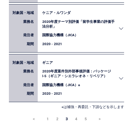
として、 インパクト評価に関するJICA職員等への
研修の実施、マニュアル等の執務参考資料の作成、
ケニア・ルワンダ
横浜市立大学が行っている「横浜市職員向けデータ
個別のインパクト評価への技術的助言等の業務を通
2020年度テーマ別評価「留学生事業の評価手
エキスパート育成コース（YOKOHAMA D-STEP）」
じて、JICAのEBPを支援しました。
法分析」
の1コマとして、EBPMの考え方や国内外の動向など
国際協力機構（JICA）
についての講義を実施しました。
2020 - 2021
ギニア
JICAはこれまで数多くの留学生事業を実施してお
2020年度案件別外部事後評価：パッケージ
り、その規模はますます拡大しています。その一方
Ⅰ-5（ギニア・シエラレオネ・リベリア）
で、こうした留学生事業の評価は限定的にしか実施
国際協力機構（JICA）※
されていません。本業務では、留学生事業の評価手
法に関するレビュー、及びそれらを踏まえた評価の
2020 - 2021
試行を通じて、留学生事業の評価手法の検討・提案
を行いました。
※は補強・再委託・下請などを示します
ギニアでは、主要幹線道路に架かる一部の橋梁の幅
その結果はJICAウェブサイトにて
報告書
として公開
<
1
2
3
4
5
>
が狭く老朽化も著しいことから、大型車両の交通時
されています。
に落橋の危険性がありました。安全な交通を実現す