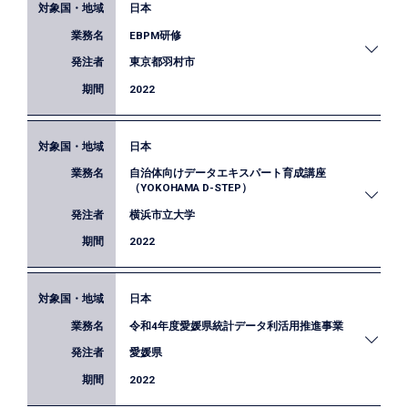
日本
EBPM研修
東京都羽村市
2022
日本
羽村市は、より効果的な政策を実施していくため
自治体向けデータエキスパート育成講座
に、課題分析・事業立案の過程でのデータ利活用を
（YOKOHAMA D-STEP）
推進しています。本業務では、市の職員に対し、課
横浜市立大学
題発見から事業立案の過程においてデータを利活用
できるようになることを目標に研修を実施しまし
2022
た。
日本
国内の自治体でデータを利活用できる人材の育成を
令和4年度愛媛県統計データ利活用推進事業
目的に、EBPMの基本的な考え方やエビデンスの参
照方法・つくり方などについて講義を行いました。
愛媛県
2022