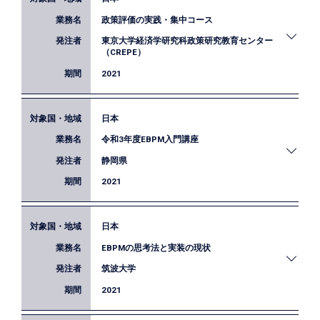
総務省統計研究研修所が企画する国家公務員、地方
政策評価の実践・集中コース
公務員及び政府関係機関の職員を対象とした研修に
おいて、EBPMと統計に関する講義を実施しまし
東京大学経済学研究科政策研究教育センター
（CREPE）
た。
2021
日本
東京大学経済学研究科政策研究教育センター
令和3年度EBPM入門講座
（CREPE）が実施した研修「政策評価の実践・集中
コース」において、自治体によるEBPM実装の事例
静岡県
紹介を行いました。
2021
日本
静岡県がＥＢＰＭの基礎的な知識を得るとともに、
EBPMの思考法と実装の現状
ＥＢＰＭに必要な統計の基礎知識やデータ分析手法
を習得することを狙いとして実施した、県・市町村
筑波大学
職員を対象とした研修において講師を務めました。
2021