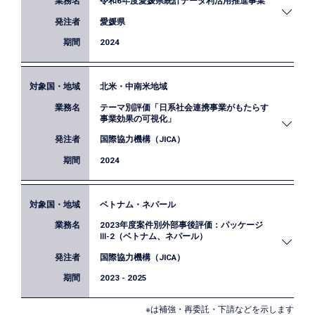
令和6年度愛媛県統計データ利活用推進事業
政策立案の基本的考え方に関する研修（動画・ワー
クショップ）と3つのテーマ別研修（①ロジックモ
愛媛県
デルの可視化、②現状把握のためのデータ分析、③
2024
効果検証）を実施しました。
北米・中南米地域
EBPMの実践に必要な知識・スキル習得を目的に、
テーマ別評価「日系社会連携事業がもたらす
政策立案に関わる愛媛県職員及び県内の市町職員を
事業効果の可視化」
対象に、EBPMの概要やエビデンスの作り方、効果
国際協力機構（JICA）
検証の設計に関する演習を含む研修を実施しまし
た。
2024
ベトナム・ネパール
JICAが中南米日系社会を対象に行ってきた連携事業
2023年度案件別外部事後評価：パッケージ
のうち、助成金交付事業、日系社会次世代育成研
Ⅲ-2（ベトナム、ネパール）
修、日系社会リーダー育成事業、日系社会研修、海
国際協力機構（JICA）
外移住資料館に焦点を当て、それらのスキームが中
南米日系社会の維持・発展、及び日本と日系社会と
2023 - 2025
の連携の促進に影響を与えたとの仮説に基づき、事
業の成果を定量的・定性的に分析し、今後の事業改
※は補強・再委託・下請などを示します