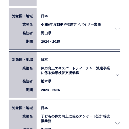
日本
愛媛県が令和6年度に実施する二つの事業について
令和6年度EBPM推進アドバイザー業務
効果検証を行いました。これらを、事業効果を適切
に把握するための評価指標設定、収集したデータを
岡山県
もとにした事業効果の検証、検証結果を根拠とした
2024 - 2025
政策立案・改善のためのモデル事業とし、愛媛県に
おけるEBPMの考え方・手法を定着させ根拠に基づ
く政策立案体制の構築に繋げました。
日本
岡山県におけるEBPM推進のため、実証分析・効果
体力向上エキスパートティーチャー派遣事業
検証に向けた助言を行いました。また政策立案の考
に係る効果検証支援業務
え方や既存エビデンスの活用に関する職員向け研修
栃木県
を実施しました。
2024 - 2025
日本
栃木県の全小学生の体力テストデータを用いて、エ
子どもの体力向上に係るアンケート設計等支
キスパートティーチャーの派遣が児童の体力向上に
援業務
与える効果の検証を行い、事業改善に向けた提案を