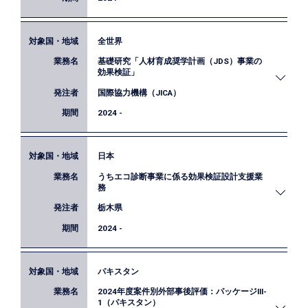
全世界
JICAでは、毎年10億円以上の事業を対象に外部評価
基礎研究「人材育成奨学計画（JDS）事業の
者による事後評価を実施しています。本業務では、
効果検証」
ケニアにおけるオルカリア－レソス－キスム送電線
国際協力機構（JICA）
建設事業（円借款）及びモンバサ港開発事業フェー
ズ２（円借款）、タンザニアにおける小規模灌漑開
2024 -
発事業（円借款）、並びにアフリカ開発銀行に対す
るEPSAの下での民間セクター支援融資（IV～VII）
日本
の一体評価に関する事後評価を行っています。
JICAによるJDS（人材育成奨学計画）は2000年度か
うちエコ診断事業に係る効果検証設計支援業
ら2023年度までに22か国から6,030名の留学生を受け
務
入れ、現在は19か国で実施されています。事業の拡
栃木県
大と環境の変化を踏まえ、より具体的な成果の検証
が求められおり、本研究は、JDSの効果・インパク
2024 -
トの定量・定性的評価、適切な定員数・出口戦略の
検討、受入大学への影響分析、戦略性強化の提言を
パキスタン
目的として実施しています。
栃木県が実施するうちエコ診断事業の有効性を確認
2024年度案件別外部事後評価：パッケージIII-
するため、効果検証デザインの設計やアンケートの
1（パキスタン）