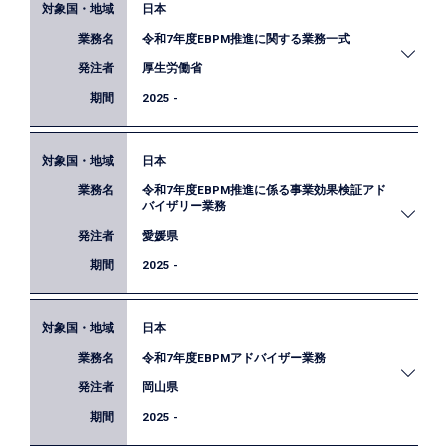
日本
令和7年度EBPM推進に関する業務一式
厚生労働省
2025 -
日本
厚生労働省におけるEBPMの普及・浸透及び質の向
令和7年度EBPM推進に係る事業効果検証アド
上を図るため、職員からの相談対応や行政事業レビ
バイザリー業務
ューシートの点検、対象事業の定量的な分析・評
愛媛県
価、職員研修等を実施します。
2025 -
日本
愛媛県におけるEBPMの推進に向け、事業効果の検
令和7年度EBPMアドバイザー業務
証を行うため、対象事業の選定や評価指標の設定、
効果検証デザインの設計に係る支援・助言を実施し
岡山県
ます。
2025 -