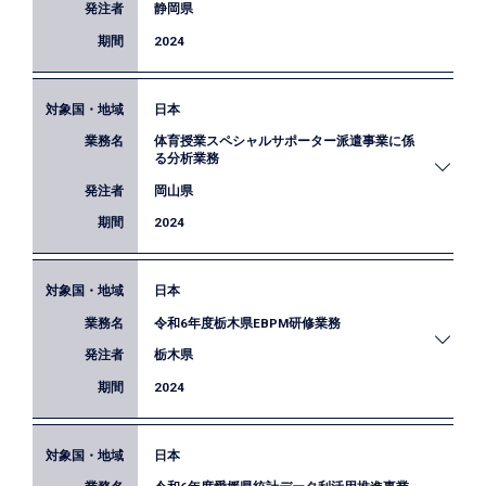
「EBPM実践事業に係る統計等データ入手方法」、
静岡県
「各部局EBPM実践手法の分析」、「EBPMに関する
2024
研修の開催及び効果的な研修手法の提言」を行いま
した。
日本
静岡県職員及び県内市町の職員を対象にEBPMの基
体育授業スペシャルサポーター派遣事業に係
礎知識と事業の有効性を検証するためのモデル事業
る分析業務
設計方法の習得を目的とした研修を実施しました。
岡山県
2024
日本
岡山県では、小学校教員が苦手意識を持ちやすい領
令和6年度栃木県EBPM研修業務
域の体育授業に外部人材（スペシャルサポーター）
を派遣することで、体育授業の質向上に取り組んで
栃木県
います。私たちはランダム化比較試験を用いて、こ
2024
の政策の効果検証に取り組みました。
日本
EBPMの実践に必要な知識・スキル習得を目的に、