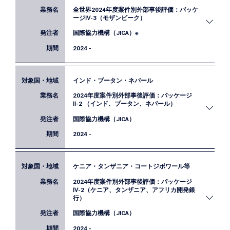
性等の観点から調査・検討を行い、事業計画の精緻
全世界2024年度案件別外部事後評価：パッケ
政策立案の基本的考え方に関する研修（動画・ワー
化に貢献しました。
ージⅣ-3（モザンビーク）
クショップ）と3つのテーマ別研修（①ロジックモ
国際協力機構（JICA）※
デルの可視化、②現状把握のためのデータ分析、③
効果検証）を実施します。
2024 -
インド・ブータン・ネパール
JICAでは、毎年、供与額10億円以上の事業を対象
2024年度案件別外部事後評価：パッケージ
に、外部評価者による事後評価を実施しています。
Ⅱ-2 （インド、ブータン、ネパール）
本業務において、弊社はモザンビーク「送変電網緊
国際協力機構（JICA）
急改修計画」の衛星データ分析を担当しています。
2024 -
ケニア・タンザニア・コートジボワール等
JICAでは、毎年、供与額10億円以上の事業を対象
2024年度案件別外部事後評価：パッケージ
に、外部評価者による事後評価を実施しています。
Ⅳ-2（ケニア、タンザニア、アフリカ開発銀
弊社は本業務において、ネパール「緊急住宅復興事
行）
業」の事後評価を担当しています。
国際協力機構（JICA）
2024 -