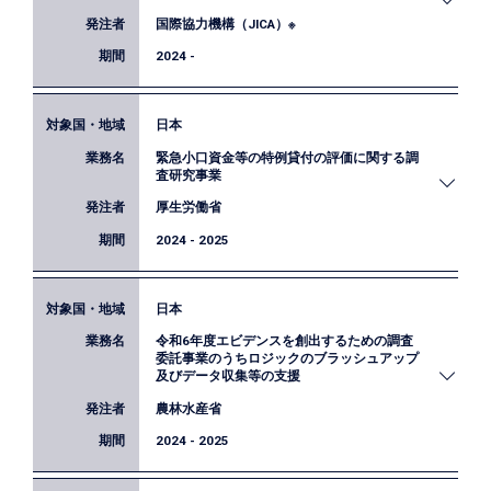
調査項目、データ分析等に関する支援を実施してい
国際協力機構（JICA）※
ます。
2024 -
日本
JICAでは、毎年、供与額10億円以上の事業を対象
緊急小口資金等の特例貸付の評価に関する調
に、外部評価者による事後評価を実施しています。
査研究事業
弊社は本業務において、パキスタン「全国基幹送電
厚生労働省
網拡充事業」および「カラチ気象観測用レーダー設
置計画」の事後評価を担当しています。
2024 - 2025
日本
コロナ特例貸付について、実施状況や償還状況等に
令和6年度エビデンスを創出するための調査
ついて調査と評価を行い、今後同様の事態が発生し
委託事業のうちロジックのブラッシュアップ
た際の政策立案等に資する教訓や、今後同様の事業
及びデータ収集等の支援
を行う際の事後評価の方法などをとりまとめまし
農林水産省
た。
2024 - 2025