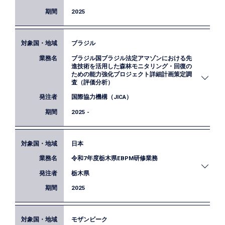
2025
ブラジル
岡山県では、ライフステージ全体の中で就労、結
ブラジル国ブラジル法定アマゾンにおける先
婚、家庭、子育て等について理解を深めながら、自
進技術を活用した森林モニタリング・回復の
らが希望する人生設計について考える「ライフデザ
ための能力強化プロジェクト詳細計画策定調
イン講座」を実施しています。本業務では、ライフ
査（評価分析）
デザイン講座受講が受講者もたらす効果をアンケー
国際協力機構（JICA）
トデータを用いて分析しました。
2025 -
日本
JICAでは、円滑な事業形成を目的として、技術協力
令和7年度栃木県EBPM研修業務
案件に係る詳細計画策定調査を実施しています。本
業務では、ブラジル法定アマゾン地域を対象とした
栃木県
「先進技術を活用した森林モニタリング・回復のた
2025
めの能力強化プロジェクト」において、評価分析団
員として、対象地域の環境課題、関係機関の実施体
制、プロジェクトの妥当性・有効性・効率性・持続
モザンビーク
EBPMの実践に必要な知識・スキル習得を目的に、