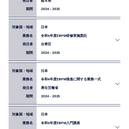
栃木県
行いました。
2024 - 2025
日本
栃木県が実施する子どもの体力向上に係る事業を立
令和6年度EBPM研修実施委託
案するにあたり、EBPMの観点から、アンケート設
計等に関する助言を実施しました。
台東区
2024 - 2025
日本
EBPMの考え方を庁内に浸透させるため、ロジック
令和6年度EBPM推進に関する業務一式
モデル等の手法を取り入れた集合型研修（ワークシ
ョップ）を実施しました。
厚生労働省
2024 - 2025
日本
厚生労働省におけるEBPMの普及・浸透及び質の向
令和6年度EBPM入門講座
上を図るため、「EBPMに係る相談・支援」、