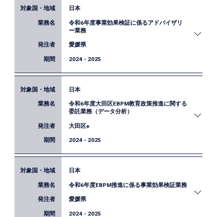
日本
農林水産省におけるEBPMの推進を図るため、行政
令和6年度事業効果検証に係るアドバイザリ
事業レビューシートの点検や、対象事業のロジック
ー業務
精緻化・効果分析に向けた伴走支援、職員からの相
愛媛県
談対応を実施しました。
2024 - 2025
日本
愛媛県におけるEBPMの推進に向け、事業効果の検
令和6年度大田区EBPM教育政策推進に関する
証を行うため、対象事業（2事業）の選定や評価指
委託業務（データ分析）
標の設定、効果検証デザインの設計に係る支援・助
大田区※
言を実施しました。
2024 - 2025
日本
大田区教育委員会が有する児童・生徒の学力テスト
令和6年度EBPM推進に係る事業効果検証業務
や学級満足度調査、教員の意識及び指導能力調査等
から得られたデータの分析を行いました。
愛媛県
2024 - 2025