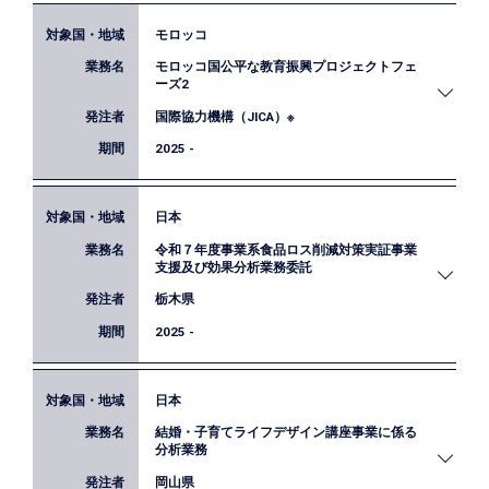
モロッコ
岡山県におけるEBPMの普及・推進のために、実証
モロッコ国公平な教育振興プロジェクトフェ
分析・効果検証を見据えた事業実施デザインの作成
ーズ2
等に関する支援を行います。またEBPMの基礎知識
国際協力機構（JICA）※
を得るための職員向け研修を実施します。
2025 -
日本
本技術協力プロジェクトでは、初等及び前期中等教
令和７年度事業系食品ロス削減対策実証事業
育段階における算数の学習の質と教育の公平性の向
支援及び効果分析業務委託
上を目的に、対象地域の各校における正課内外での
栃木県
継続的な取り組みを支援しています。私たちは、そ
の一環として導入される、参加型教育イニシアティ
2025 -
ブ（PEI）の枠組みを活用した小学生の学力向上に
向けた強化策の効果検証に取り組んでいます。
日本
栃木県内の事業系食品ロスを削減するため、ナッジ
結婚・子育てライフデザイン講座事業に係る
理論を取り入れた実証プログラムを考案するととも
分析業務
に、当該プログラムの有効性を確認するためのデー
岡山県
タ分析・評価を実施します。